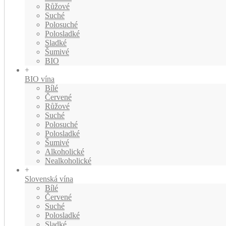
Růžové
Suché
Polosuché
Polosladké
Sladké
Šumivé
BIO
+
BIO vína
Bílé
Červené
Růžové
Suché
Polosuché
Polosladké
Šumivé
Alkoholické
Nealkoholické
+
Slovenská vína
Bílé
Červené
Suché
Polosladké
Sladké