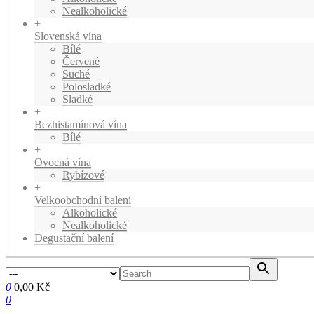
Nealkoholické
+
Slovenská vína
Bílé
Červené
Suché
Polosladké
Sladké
+
Bezhistamínová vína
Bílé
+
Ovocná vína
Rybízové
+
Velkoobchodní balení
Alkoholické
Nealkoholické
Degustační balení
0
0,00 Kč
0