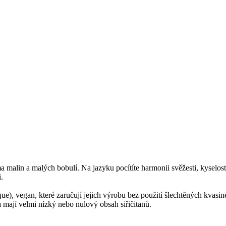
alin a malých bobulí. Na jazyku pocítíte harmonii svěžesti, kyselosti 
.
ue), vegan, které zaručují jejich výrobu bez použití šlechtěných kvasine
a mají velmi nízký nebo nulový obsah siřičitanů.