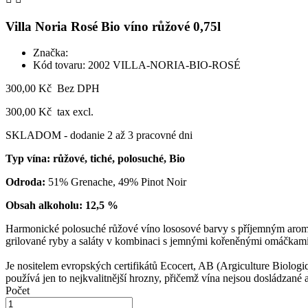
Villa Noria Rosé Bio víno růžové 0,75l
Značka:
Kód tovaru:
2002 VILLA-NORIA-BIO-ROSÉ
300,00 Kč
Bez DPH
300,00 Kč
tax excl.
SKLADOM - dodanie 2 až 3 pracovné dni
Typ vína:
růžové, tiché, polosuché, Bio
Odroda:
51% Grenache, 49% Pinot Noir
Obsah alkoholu:
12,5 %
Harmonické polosuché růžové víno lososové barvy s příjemným aroma m
grilované ryby a saláty v kombinaci s jemnými kořeněnými omáčkami
Je nositelem evropských certifikátů Ecocert, AB (Argiculture Biologiq
používá jen to nejkvalitnější hrozny, přičemž vína nejsou dosládzané 
Počet