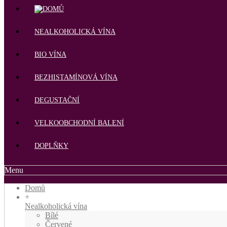
NEALKOHOLICKÁ VÍNA
BIO VÍNA
BEZHISTAMÍNOVÁ VÍNA
DEGUSTAČNÍ
VELKOOBCHODNÍ BALENÍ
DOPLŇKY
Menu
Domů
+
Nealkoholická vína
Bílé
Červené