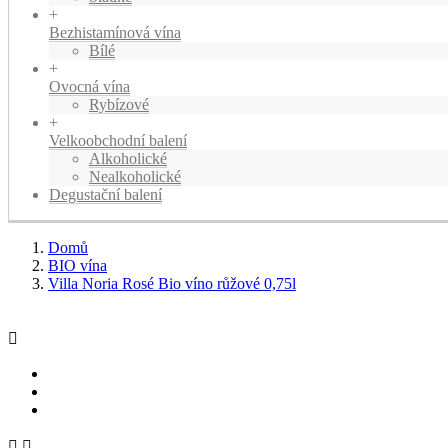
+
Bezhistamínová vína
Bílé
+
Ovocná vína
Rybízové
+
Velkoobchodní balení
Alkoholické
Nealkoholické
Degustační balení
Domů
BIO vína
Villa Noria Rosé Bio víno růžové 0,75l


