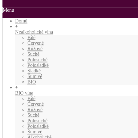
Menu
Domů
+
Nealkoholická vína
Bílé
Červené
Růžové
Suché
Polosuché
Polosladké
Sladké
Šumivé
BIO
+
BIO vína
Bílé
Červené
Růžové
Suché
Polosuché
Polosladké
Šumivé
Alkoholické