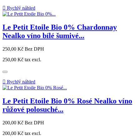

Rychlý náhled
Le Petit Etoile Bio 0% Chardonnay
Nealko víno bílé šumivé...
Cena
250,00 Kč
Bez DPH
250,00 Kč
tax excl.

Rychlý náhled
Le Petit Etoile Bio 0% Rosé Nealko víno
růžové polosuché...
Cena
200,00 Kč
Bez DPH
200,00 Kč
tax excl.