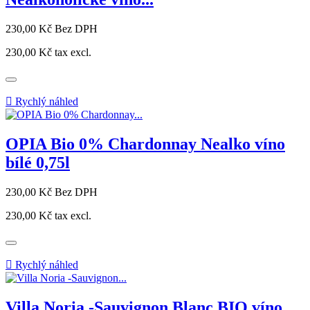
Cena
230,00 Kč
Bez DPH
230,00 Kč
tax excl.

Rychlý náhled
OPIA Bio 0% Chardonnay Nealko víno
bílé 0,75l
Cena
230,00 Kč
Bez DPH
230,00 Kč
tax excl.

Rychlý náhled
Villa Noria -Sauvignon Blanc BIO víno