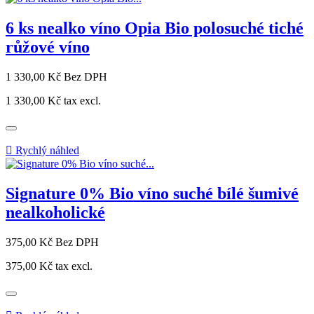
6 ks nealko víno Opia Bio polosuché tiché
růžové víno
Cena
1 330,00 Kč
Bez DPH
1 330,00 Kč
tax excl.

Rychlý náhled
Signature 0% Bio víno suché bílé šumivé
nealkoholické
Cena
375,00 Kč
Bez DPH
375,00 Kč
tax excl.