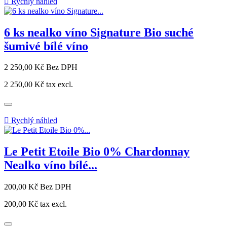

Rychlý náhled
6 ks nealko víno Signature Bio suché
šumivé bílé víno
Cena
2 250,00 Kč
Bez DPH
2 250,00 Kč
tax excl.

Rychlý náhled
Le Petit Etoile Bio 0% Chardonnay
Nealko víno bílé...
Cena
200,00 Kč
Bez DPH
200,00 Kč
tax excl.