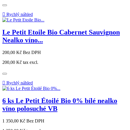

Rychlý náhled
Le Petit Etoile Bio Cabernet Sauvignon
Nealko víno...
Cena
200,00 Kč
Bez DPH
200,00 Kč
tax excl.

Rychlý náhled
6 ks Le Petit Étoilé Bio 0% bílé nealko
víno polosuché VB
Cena
1 350,00 Kč
Bez DPH