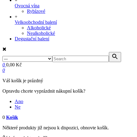
+
Ovocná vína
Rybízové
+
Velkoobchodní balení
Alkoholické
Nealkoholické
Degustační balení
0
0,00 Kč
0
Váš košík je prázdný
Opravdu chcete vyprázdnit nákupní košík?
Ano
Ne
0
Košík
Některé produkty již nejsou k dispozici, obnovte košík.