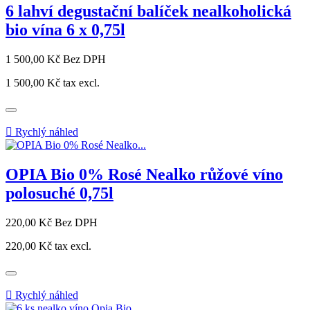
6 lahví degustační balíček nealkoholická
bio vína 6 x 0,75l
Cena
1 500,00 Kč
Bez DPH
1 500,00 Kč
tax excl.

Rychlý náhled
OPIA Bio 0% Rosé Nealko růžové víno
polosuché 0,75l
Cena
220,00 Kč
Bez DPH
220,00 Kč
tax excl.

Rychlý náhled