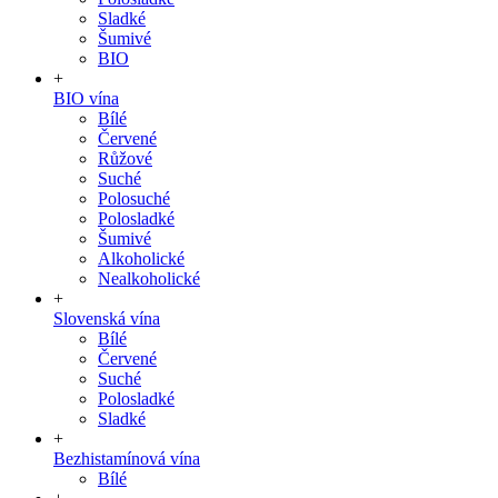
Sladké
Šumivé
BIO
+
BIO vína
Bílé
Červené
Růžové
Suché
Polosuché
Polosladké
Šumivé
Alkoholické
Nealkoholické
+
Slovenská vína
Bílé
Červené
Suché
Polosladké
Sladké
+
Bezhistamínová vína
Bílé