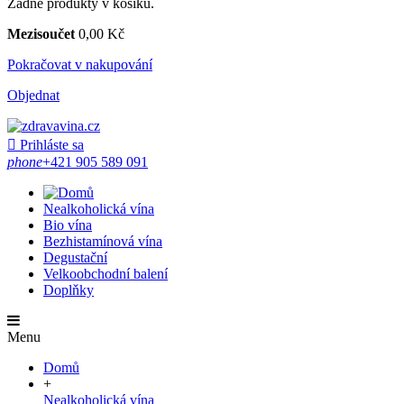
Žádné produkty v košíku.
Mezisoučet
0,00 Kč
Pokračovat v nakupování
Objednat

Prihláste sa
phone
+421 905 589 091
Nealkoholická vína
Bio vína
Bezhistamínová vína
Degustační
Velkoobchodní balení
Doplňky
Menu
Domů
+
Nealkoholická vína