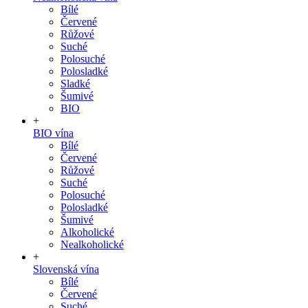
Bílé
Červené
Růžové
Suché
Polosuché
Polosladké
Sladké
Šumivé
BIO
+
BIO vína
Bílé
Červené
Růžové
Suché
Polosuché
Polosladké
Šumivé
Alkoholické
Nealkoholické
+
Slovenská vína
Bílé
Červené
Suché