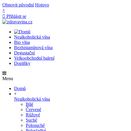
Obnovit původní
Hotovo
×

Přihlásit se
Nealkoholická vína
Bio vína
Bezhistamínová vína
Degustační
Velkoobchodní balení
Doplňky
Menu
Domů
+
Nealkoholická vína
Bílé
Červené
Růžové
Suché
Polosuché
Polosladké