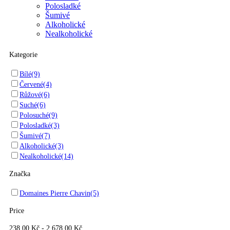
Polosladké
Šumivé
Alkoholické
Nealkoholické
Kategorie
Bílé
(9)
Červené
(4)
Růžové
(6)
Suché
(6)
Polosuché
(9)
Polosladké
(3)
Šumivé
(7)
Alkoholické
(3)
Nealkoholické
(14)
Značka
Domaines Pierre Chavin
(5)
Price
238,00 Kč
-
2 678,00 Kč