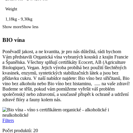
Weight
1,18kg
-
9,30kg
Show more
Show less
BIO vína
Poněvadž jakost, a ne kvantita, je pro nás důležitá, rádi bychom
Vám představili Organická vína vybraných kousků z krajin Francie
a Španělska. Všechny splňují certifikáty Ecocert, AB (Agriculture
Biologique), Vegan. Jejich výroba probíhá bez použití šlechtěných
kvasinek, enzymů, syntetických stabilizačních látek a jsou bez
přídavku cukru. V naší nabídce najdete: Bio víno bez siřičitanů, Bio
vino bez alkoholu nebo Bio víno bez histaminu, ..... na vaše zdraví!
Budeme se těšit, pokud vám pomůžeme vyřešit váš problém
společenský nebo zdravotní, a současně přispět k ochraně a udržení
zdravé flóry a fauny kolem nás.
Filters
Počet produktů: 20