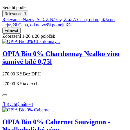
Seřadit podle:
Relevance

Relevance
Název, A až Z
Název, Z až A
Cena, od nejnižší po
nejvyšší
Cena, od nejvyšší po nejnižší
Filtrovat
Zobrazení 1-20 z 20 položek
OPIA Bio 0% Chardonnay Nealko víno
šumivé bílé 0,75l
Cena
270,00 Kč
Bez DPH
270,00 Kč
tax excl.

Rychlý náhled
OPIA Bio 0% Cabernet Sauvignon -
Nealkoholické víno...