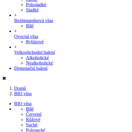
Polosladké
Sladké
+
Bezhistamínová vína
Bílé
+
Ovocná vína
Rybízové
+
Velkoobchodní balení
Alkoholické
Nealkoholické
Degustační balení
Domů
BIO vína
BIO vína
Bílé
Červené
Růžové
Suché
Polosuché