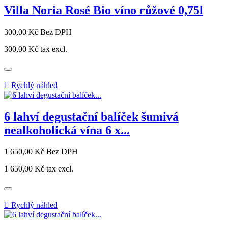
Villa Noria Rosé Bio víno růžové 0,75l
Cena
300,00 Kč
Bez DPH
300,00 Kč
tax excl.

Rychlý náhled
6 lahví degustační balíček šumivá
nealkoholická vína 6 x...
Cena
1 650,00 Kč
Bez DPH
1 650,00 Kč
tax excl.

Rychlý náhled