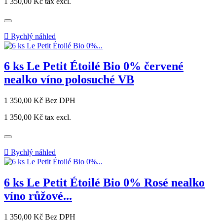
1 350,00 Kč
tax excl.

Rychlý náhled
6 ks Le Petit Étoilé Bio 0% červené
nealko víno polosuché VB
Cena
1 350,00 Kč
Bez DPH
1 350,00 Kč
tax excl.

Rychlý náhled
6 ks Le Petit Étoilé Bio 0% Rosé nealko
víno růžové...
Cena
1 350,00 Kč
Bez DPH