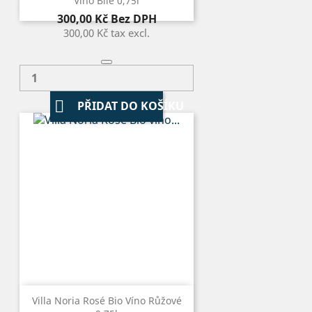
Víno Bílé 0,75l
Cena
300,00 Kč
Bez DPH
300,00 Kč
tax excl.

PŘIDAT DO KOŠÍKU
Villa Noria Rosé Bio Víno Růžové