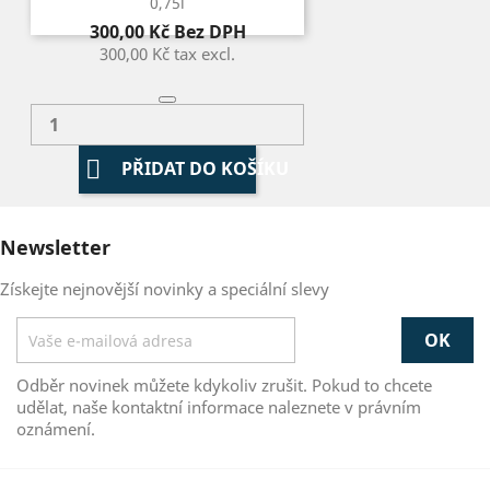
0,75l
Cena
300,00 Kč
Bez DPH
300,00 Kč
tax excl.

PŘIDAT DO KOŠÍKU
Newsletter
Získejte nejnovější novinky a speciální slevy
Odběr novinek můžete kdykoliv zrušit. Pokud to chcete
udělat, naše kontaktní informace naleznete v právním
oznámení.