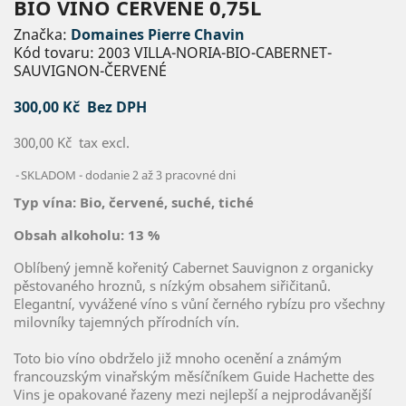
BIO VÍNO ČERVENÉ 0,75L
Značka:
Domaines Pierre Chavin
Kód tovaru:
2003 VILLA-NORIA-BIO-CABERNET-
SAUVIGNON-ČERVENÉ
300,00 Kč
Bez DPH
300,00 Kč
tax excl.
SKLADOM - dodanie 2 až 3 pracovné dni
Typ vína:
Bio, červené, suché, tiché
Obsah alkoholu:
13 %
Oblíbený jemně kořenitý Cabernet Sauvignon z organicky
pěstovaného hroznů, s nízkým obsahem siřičitanů.
Elegantní, vyvážené víno s vůní černého rybízu pro všechny
milovníky tajemných přírodních vín.
Toto bio víno obdrželo již mnoho ocenění a známým
francouzským vinařským měsíčníkem Guide Hachette des
Vins je opakované řazeny mezi nejlepší a nejprodávanější