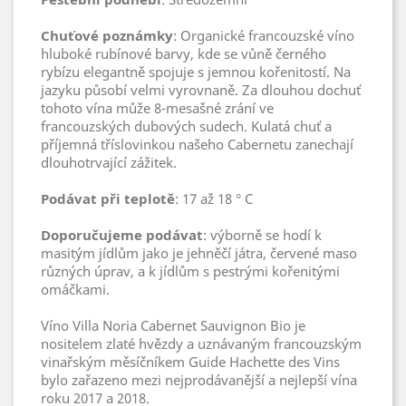
Chuťové poznámky
: Organické francouzské víno
hluboké rubínové barvy, kde se vůně černého
rybízu elegantně spojuje s jemnou kořenitostí. Na
jazyku působí velmi vyrovnaně. Za dlouhou dochuť
tohoto vína může 8-mesašné zrání ve
francouzských dubových sudech. Kulatá chuť a
příjemná tříslovinkou našeho Cabernetu zanechají
dlouhotrvající zážitek.
Podávat při teplotě
: 17 až 18 ° C
Doporučujeme podávat
: výborně se hodí k
masitým jídlům jako je jehněčí játra, červené maso
různých úprav, a k jídlům s pestrými kořenitými
omáčkami.
Víno Villa Noria Cabernet Sauvignon Bio je
nositelem zlaté hvězdy a uznávaným francouzským
vinařským měsíčníkem Guide Hachette des Vins
bylo zařazeno mezi nejprodávanější a nejlepší vína
roku 2017 a 2018.