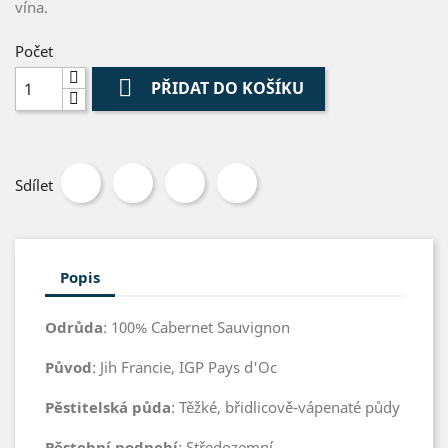
vína.
Počet

PŘIDAT DO KOŠÍKU
Sdílet
Popis
Odrůda
: 100% Cabernet Sauvignon
Původ
: Jih Francie, IGP Pays d'Oc
Pěstitelská půda
: Těžké, břidlicově-vápenaté půdy
Pěstební podnebí
: Středozemní