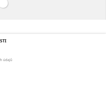
STI
h údajů