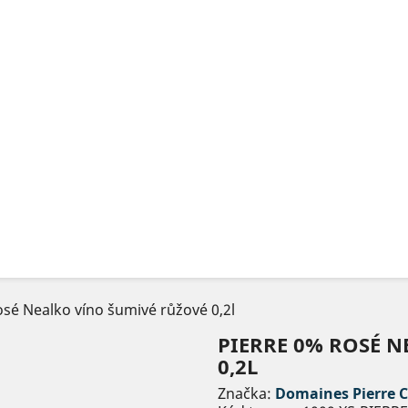
osé Nealko víno šumivé růžové 0,2l
PIERRE 0% ROSÉ 
0,2L
Značka:
Domaines Pierre 