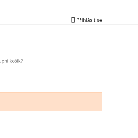

Přihlásit se
upní košík?