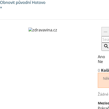
Obnovit původní
Hotovo
×
Ano
Ne
0
Koš
Něk
Žádné 
Mezis
Pokrač