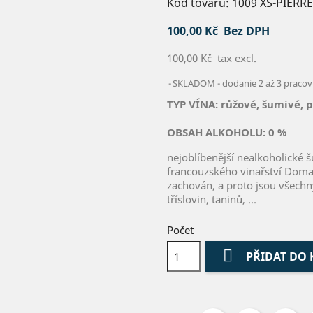
Kód tovaru:
1009 XS-PIER
100,00 Kč
Bez DPH
100,00 Kč
tax excl.
SKLADOM - dodanie 2 až 3 pracov
TYP VÍNA: růžové, šumivé, 
OBSAH ALKOHOLU:
0 %
nejoblíbenější nealkoholické 
francouzského vinařství Domai
zachován, a proto jsou všechn
tříslovin, taninů, ...
Počet

PŘIDAT DO