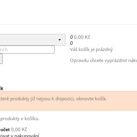
0
0,00 Kč
0
Váš košík je prázdný
Opravdu chcete vyprázdnit nák
ík
teré produkty již nejsou k dispozici, obnovte košík.
produkty v košíku.
0,00 Kč
oučet
ovat v nakupování