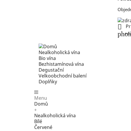
Objed

Pr
pho
+4
Nealkoholická vína
Bio vína
Bezhistamínová vína
Degustační
Velkoobchodní balení
Doplňky
Menu
Domů
+
Nealkoholická vína
Bílé
Červené