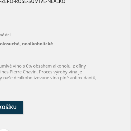
RE-ZERO-ROSÉ-ŠUMIVÉ-NEALKO
né dni
polosuché, nealkoholické
šumivé víno s 0% obsahem alkoholu, z dílny
nes Pierre Chavin. Proces výroby vína je
y naše dealkoholizované vína plné antioxidantů,
 KOŠÍKU