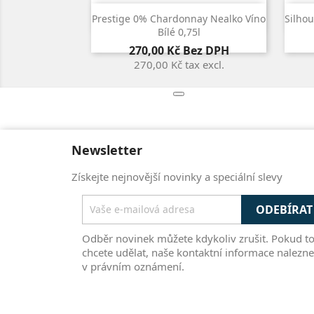

Rychlý náhled
Prestige 0% Chardonnay Nealko Víno
Silho
Bílé 0,75l
Cena
270,00 Kč
Bez DPH
270,00 Kč
tax excl.
Newsletter
Získejte nejnovější novinky a speciální slevy
Odběr novinek můžete kdykoliv zrušit. Pokud t
chcete udělat, naše kontaktní informace nalezne
v právním oznámení.