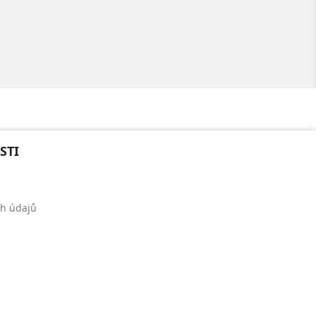
STI
h údajů