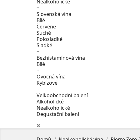
Nealkoholické
+
Slovenská vína
Bílé
Červené
Suché
Polosladké
Sladké
+
Bezhistamínová vína
Bílé
+
Ovocná vína
Rybízové
+
Velkoobchodní balení
Alkoholické
Nealkoholické
Degustační balení
Domů
Nealkoholická vína
Pierre Zero 