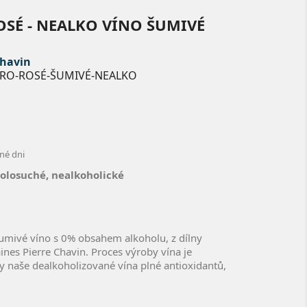
OSÉ - NEALKO VÍNO ŠUMIVÉ
Chavin
ZERO-ROSÉ-ŠUMIVÉ-NEALKO
né dni
polosuché, nealkoholické
šumivé víno s 0% obsahem alkoholu, z dílny
nes Pierre Chavin. Proces výroby vína je
y naše dealkoholizované vína plné antioxidantů,