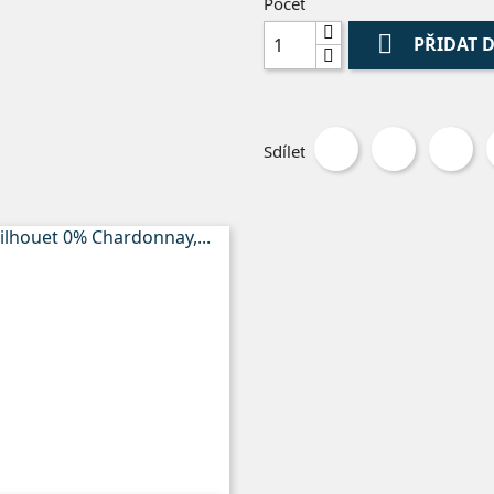
Počet

PŘIDAT 
Sdílet