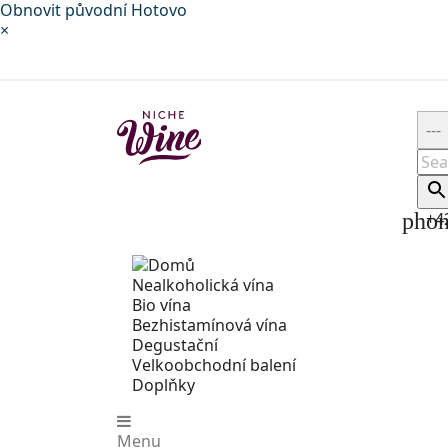
Obnovit původní
Hotovo
×
pho
+4
Nealkoholická vína
Bio vína
Bezhistamínová vína
Degustační
Velkoobchodní balení
Doplňky
Menu