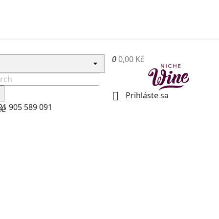
0
0,00 Kč

Prihláste sa
ne
21 905 589 091