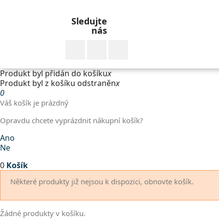
Sledujte
nás
Facebook
YouTube
Instagram
Produkt byl přidán do košíku
x
Produkt byl z košíku odstraněn
x
0
Váš košík je prázdný
Opravdu chcete vyprázdnit nákupní košík?
Ano
Ne
0
Košík
Některé produkty již nejsou k dispozici, obnovte košík.
Žádné produkty v košíku.