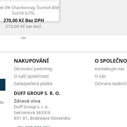

Rychlý náhled
uet 0% Chardonnay, Šumivé Bílé
Suché 0,75L
Cena
270,00 Kč
Bez DPH
270,00 Kč
tax excl.
NAKUPOVÁNÍ
O SPOLEČNO
Obchodní podmínky
Kontaktujte nás
O naší společnosti
O nás
Zabezpečená platba
Ochrana osobníc
DUFF GROUP S. R. O.
o
Zdravá vína
te
Duff Group s. r. o.
Gercenova 3633/6
851 01, Bratislava Slovensko