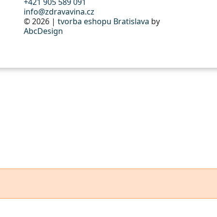
+421 905 589 091
info@zdravavina.cz
© 2026 |
tvorba eshopu Bratislava
by
AbcDesign