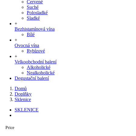
Červené
Suché
Polosladké
Sladké
+
Bezhistamínová vína
Bílé
+
Ovocná vína
Rybízové
+
Velkoobchodní balení
Alkoholické
Nealkoholické
Degustační balení
Domů
Doplňky
Sklenice
SKLENICE
Price