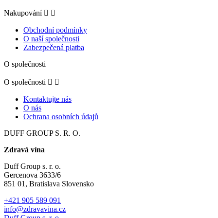
Nakupování


Obchodní podmínky
O naší společnosti
Zabezpečená platba
O společnosti
O společnosti


Kontaktujte nás
O nás
Ochrana osobních údajů
DUFF GROUP S. R. O.
Zdravá vína
Duff Group s. r. o.
Gercenova 3633/6
851 01, Bratislava Slovensko
+421 905 589 091
info@zdravavina.cz
Duff Group s. r. o.