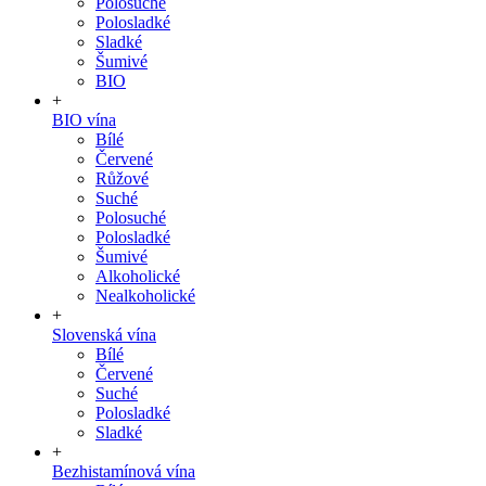
Polosuché
Polosladké
Sladké
Šumivé
BIO
+
BIO vína
Bílé
Červené
Růžové
Suché
Polosuché
Polosladké
Šumivé
Alkoholické
Nealkoholické
+
Slovenská vína
Bílé
Červené
Suché
Polosladké
Sladké
+
Bezhistamínová vína