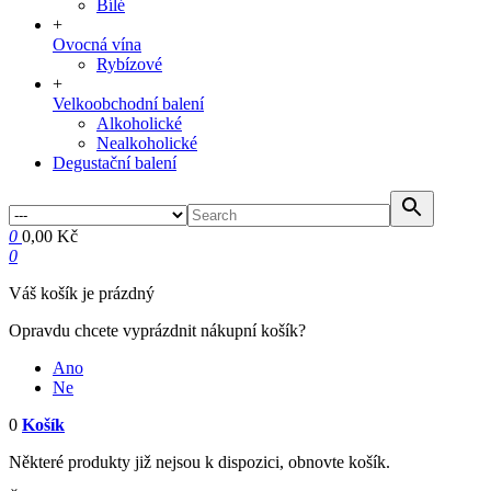
Bílé
+
Ovocná vína
Rybízové
+
Velkoobchodní balení
Alkoholické
Nealkoholické
Degustační balení
0
0,00 Kč
0
Váš košík je prázdný
Opravdu chcete vyprázdnit nákupní košík?
Ano
Ne
0
Košík
Některé produkty již nejsou k dispozici, obnovte košík.