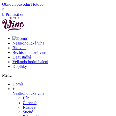
Obnovit původní
Hotovo
×

Přihlásit se
Nealkoholická vína
Bio vína
Bezhistamínová vína
Degustační
Velkoobchodní balení
Doplňky
Menu
Domů
+
Nealkoholická vína
Bílé
Červené
Růžové
Suché