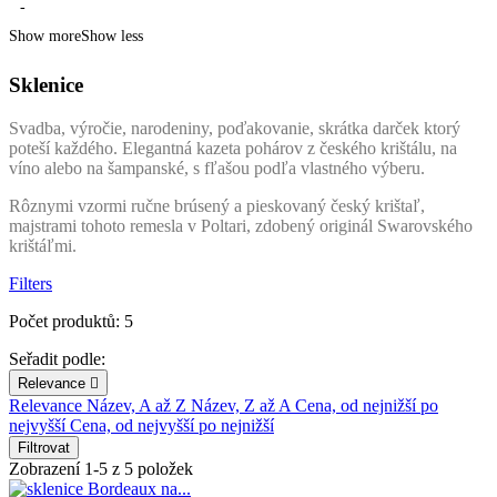
-
Show more
Show less
Sklenice
Svadba, výročie, narodeniny, poďakovanie, skrátka darček ktorý
poteší každého. Elegantná kazeta pohárov z českého krištálu, na
víno alebo na šampanské, s fľašou podľa vlastného výberu.
Rôznymi vzormi ručne brúsený a pieskovaný český krištaľ,
majstrami tohoto remesla v Poltari, zdobený originál Swarovského
krištáľmi.
Filters
Počet produktů: 5
Seřadit podle:
Relevance

Relevance
Název, A až Z
Název, Z až A
Cena, od nejnižší po
nejvyšší
Cena, od nejvyšší po nejnižší
Filtrovat
Zobrazení 1-5 z 5 položek