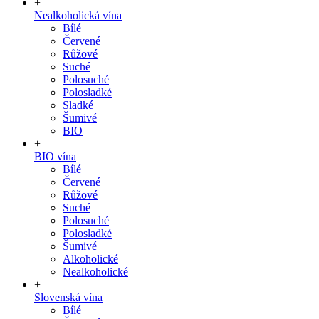
+
Nealkoholická vína
Bílé
Červené
Růžové
Suché
Polosuché
Polosladké
Sladké
Šumivé
BIO
+
BIO vína
Bílé
Červené
Růžové
Suché
Polosuché
Polosladké
Šumivé
Alkoholické
Nealkoholické
+
Slovenská vína
Bílé