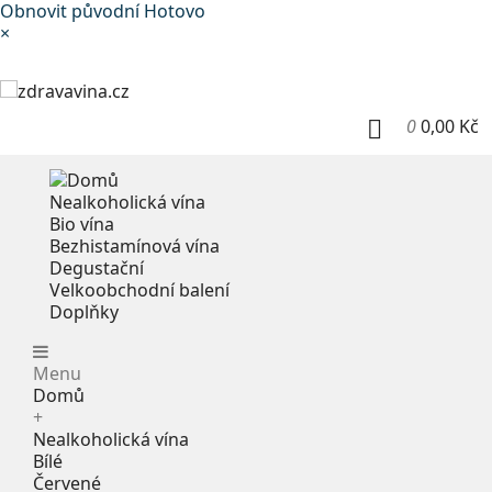
Obnovit původní
Hotovo
×
0
0,00 Kč

Nealkoholická vína
Bio vína
Bezhistamínová vína
Degustační
Velkoobchodní balení
Doplňky
Menu
Domů
+
Nealkoholická vína
Bílé
Červené