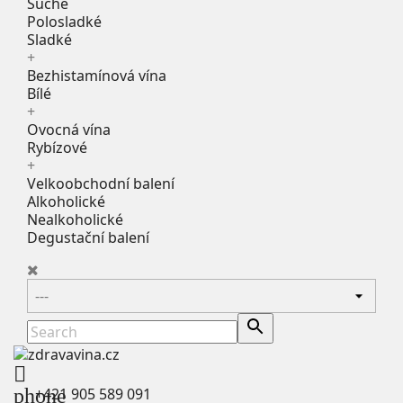
Suché
Polosladké
Sladké
+
Bezhistamínová vína
Bílé
+
Ovocná vína
Rybízové
+
Velkoobchodní balení
Alkoholické
Nealkoholické
Degustační balení

phone
+421 905 589 091