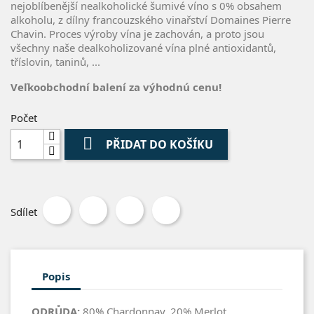
nejoblíbenější nealkoholické šumivé víno s 0% obsahem
alkoholu, z dílny francouzského vinařství Domaines Pierre
Chavin. Proces výroby vína je zachován, a proto jsou
všechny naše dealkoholizované vína plné antioxidantů,
tříslovin, taninů, ...
Veľkoobchodní balení za výhodnú cenu!
Počet

PŘIDAT DO KOŠÍKU
Sdílet
Popis
ODRŮDA:
80% Chardonnay, 20% Merlot