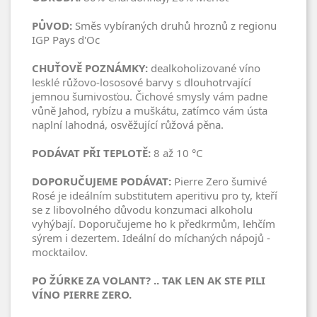
PŮVOD:
Směs vybíraných druhů hroznů z regionu
IGP Pays d'Oc
CHUŤOVĚ POZNÁMKY:
dealkoholizované víno
lesklé růžovo-lososové barvy s dlouhotrvající
jemnou šumivosťou. Čichové smysly vám padne
vůně Jahod, rybízu a muškátu, zatímco vám ústa
naplní lahodná, osvěžující růžová pěna.
PODÁVAT PŘI TEPLOTĚ:
8 až 10 °C
DOPORUČUJEME PODÁVAT:
Pierre Zero šumivé
Rosé je ideálním substitutem aperitivu pro ty, kteří
se z libovolného důvodu konzumaci alkoholu
vyhýbají. Doporučujeme ho k předkrmům, lehčím
sýrem i dezertem. Ideální do míchaných nápojů -
mocktailov.
PO ŽÚRKE ZA VOLANT? .. TAK LEN AK STE PILI
VÍNO PIERRE ZERO.